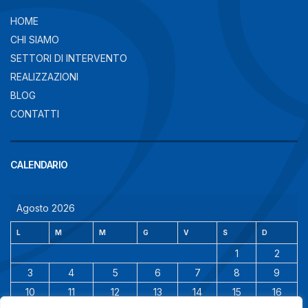
HOME
CHI SIAMO
SETTORI DI INTERVENTO
REALIZZAZIONI
BLOG
CONTATTI
CALENDARIO
Agosto 2026
L
M
M
G
V
S
D
1
2
3
4
5
6
7
8
9
10
11
12
13
14
15
16