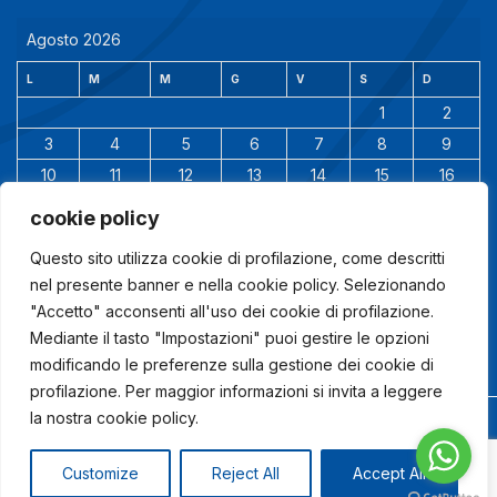
Agosto 2026
L
M
M
G
V
S
D
1
2
3
4
5
6
7
8
9
10
11
12
13
14
15
16
17
18
19
20
21
22
23
cookie policy
24
25
26
27
28
29
30
Questo sito utilizza cookie di profilazione, come descritti
31
nel presente banner e nella cookie policy. Selezionando
"Accetto" acconsenti all'uso dei cookie di profilazione.
Mediante il tasto "Impostazioni" puoi gestire le opzioni
modificando le preferenze sulla gestione dei cookie di
profilazione. Per maggior informazioni si invita a leggere
la nostra cookie policy.
© 2024 Studio Ingegneria Altieri |
Powered by
www.lindaspano.com
Customize
Reject All
Accept All
COOKIE POLICY
|
DISABILITA COOKIE
|
PRIVACY POLICY